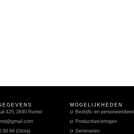
GEGEVENS
MOGELIJKHEDEN
aat 425, 2840 Rumst
Bedrijfs- en personeelsfees
mst@gmail.com
Productlanceringen
 00 66 (Gioia)
Seminaries