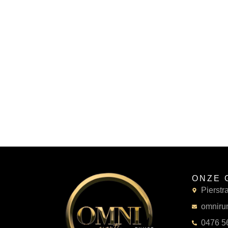
ONZE 
Pierstr
omniru
0476 56